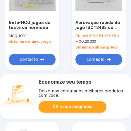
Beta-HCG jogos do
Aprovação rápida do
teste da hormona
jogo ISO13485 do
teste de 5pcs Covid
MOQ:
1000
Preço:
USD 2.5-USD 3.5 per test
19 orofaríngeos
obtenha o ultimo preço
MOQ:
20.000
obtenha o ultimo preço
contacto
contacto
Economize seu tempo
Deixe-nos contatar os melhores produtos
com você.
Dê a sua exigência