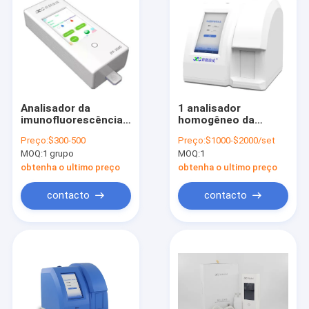
Analisador da
1 analisador
imunofluorescência
homogêneo da
do LCD de 3,5
fluorescência do
Preço:
$300-500
Preço:
$1000-$2000/set
polegadas
canal
MOQ:
1 grupo
MOQ:
1
obtenha o ultimo preço
obtenha o ultimo preço
contacto
contacto