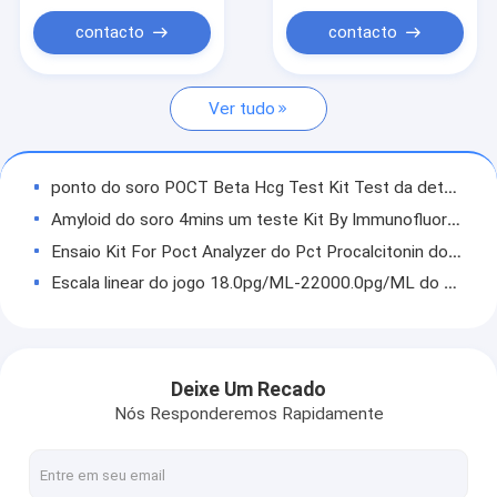
Jogos do teste da hormona
contacto
contacto
Jogo do teste de POCT
Ver tudo
Analisador da imunofluorescência
Jogo cardíaco do teste do marcador
ponto do soro POCT Beta Hcg Test Kit Test da detecção da hormona de sexo do cuidado
Analisador do Immunoassay de POCT
Amyloid do soro 4mins um teste Kit By Immunofluorescence Chromatography de SAA POCT
Ensaio Kit For Poct Analyzer do Pct Procalcitonin do plasma IVD
Escala linear do jogo 18.0pg/ML-22000.0pg/ML do teste de NT-ProBNP POCT
IL-6 jogo do ensaio do Interleukin 6, ponto de POCT do CE Mark dos testes de sangue do cuidado
Troponin HS-cardíaco MIM jogo do teste do HS-CTnI POCT uma detecção de 4 minutos
4.0%-14.0% hemoglobina A1c de Poct, nível Poct Hba1c da glicemia
Deixe Um Recado
Ponto quantitativo de CTnI do Troponin I do cuidado, teste do antígeno de 0.04μG Poct
Nós Responderemos Rapidamente
teste rotineiro Kit Cardiovascular Detection da hipersensibilidade POCT de 4mins CRP
Teste Kit By Immunofluorescence Method do cartão POCT triplicar-se de MYO CK-MB CTnI