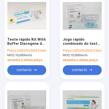
Teste rápido Kit With
Jogo rápido
Buffer Diacegene de
combinado do teste
Covid 19 do antígeno
do D-dímero
Preço:
USD3.0-USD4.5 test
Preço:
USD2.0-USD2.5 test
de 95%
MOQ:
10,000tests
MOQ:
10,000tests
obtenha o ultimo preço
obtenha o ultimo preço
contacto
contacto