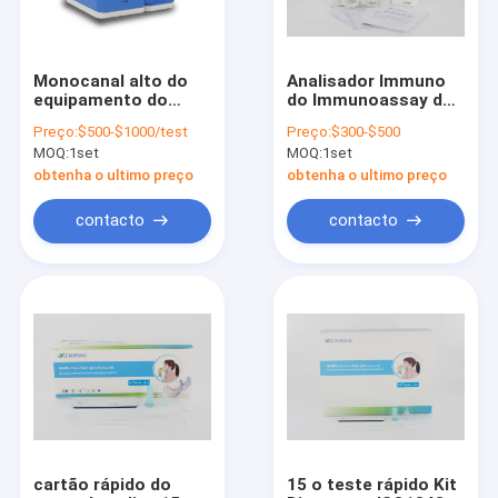
Monocanal alto do
Analisador Immuno
equipamento do
do Immunoassay da
analisador da
fluorescência do
Preço:
$500-$1000/test
Preço:
$300-$500
imunofluorescência
analisador das
MOQ:
1set
MOQ:
1set
da sensibilidade
hormonas do
POCT
analisador de POCT
obtenha o ultimo preço
obtenha o ultimo preço
contacto
contacto
Casa
Produtos
Sobre nós
cartão rápido do
15 o teste rápido Kit