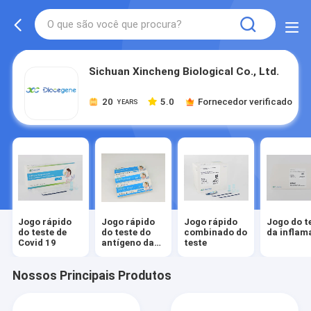
Sichuan Xincheng Biological Co., Ltd.
20
5.0
Fornecedor verificado
YEARS
Jogo rápido
Jogo rápido
Jogo rápido
Jogo do t
do teste de
do teste do
combinado do
da inflam
Covid 19
antígeno da
teste
saliva
Nossos Principais Produtos