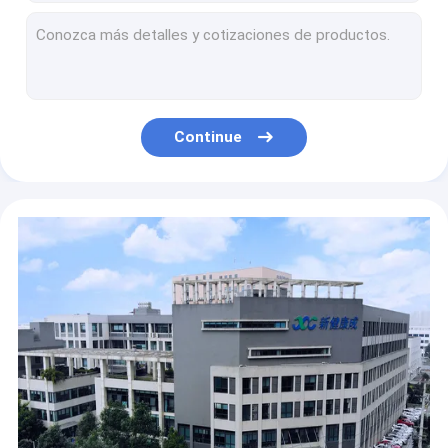
1Ml humano 4-8 Min Combo Troponin mim teste rápido Kit For Home
Jogo rápido do teste do antígeno rápido Immunofluorescent, jogos rápidos do teste de 8mins IgM IgG
jogo do teste do anticorpo de 8mins IgM IgG, jogo Immunofluorescent do teste da casa do anticorpo
Jogo do teste de etapa HS-Ctnl um, jogo combinado do teste 0.0020-10.000ng/Ml
Teste de diagnóstico rápido Kit After Vaccination do plasma COVID-19 8mins
Continue
Em casa jogo rápido combinado 25Pcs do teste do cardíaco de ataque 1Ml HS-Ctnl pela caixa
teste rápido combinado Kit One Step 50packs de 1Ml NT-ProBNP por Kit For Heart
Jogo rápido Immunofluorescent IgM IgG do teste de POCT, jogo da detecção do antígeno 8mins
Jogo rápido da detecção do antígeno do sangue inteiro, jogo do teste da casa do antígeno 150-250ul
NT quantitativo Probnp IVD Kit Serum/jogo do teste Ce do sangue