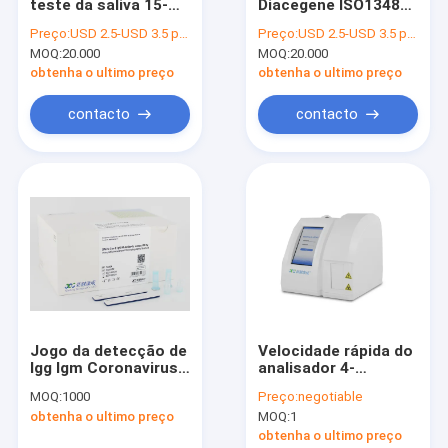
teste da saliva 15-
Diacegene ISO13485
Excursão da fábrica
20mins AG, jogo
de Covid 19
Preço:
USD 2.5-USD 3.5 per test
Preço:
USD 2.5-USD 3.5 per test
rápido do teste do
diagnósticos dos
MOQ:
20.000
MOQ:
20.000
AG de 5pcs IVD
minutos alistou
Controle da qualidade
obtenha o ultimo preço
obtenha o ultimo preço
Contacte-nos
contacto
contacto
Notícia
Peça umas citações
Jogo rápido do teste de Covid 19
Jogo rápido do teste do antígeno da saliva
Jogo da detecção de
Velocidade rápida do
Igg Igm Coronavirus,
analisador 4-
Jogo rápido combinado do teste
teste
8Minutes do
MOQ:
1000
Preço:
negotiable
Immunofluorescent
Immunoassay de
Jogo do teste da inflamação
obtenha o ultimo preço
MOQ:
1
do anticorpo do CE
Cardivascular Poct
8mins com sangue
obtenha o ultimo preço