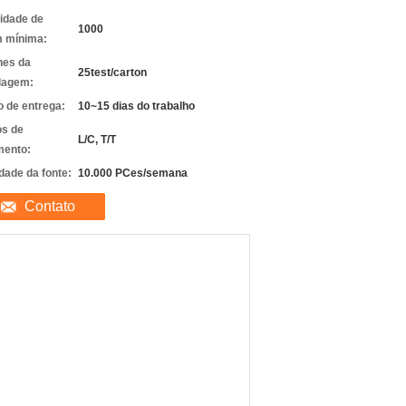
idade de
1000
 mínima:
hes da
25test/carton
lagem:
 de entrega:
10~15 dias do trabalho
s de
L/C, T/T
ento:
dade da fonte:
10.000 PCes/semana
Contato