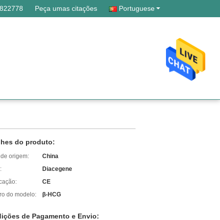
7822778
Peça umas citações
Portuguese
lhes do produto:
 de origem:
China
:
Diacegene
icação:
CE
o do modelo:
β-HCG
ições de Pagamento e Envio: