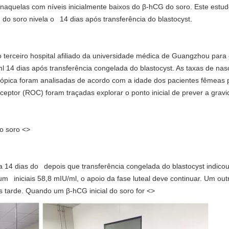
 naquelas com níveis inicialmente baixos do β-hCG do soro. Este estud
do soro nivela o 14 dias após transferência do blastocyst.
 terceiro hospital afiliado da universidade médica de Guangzhou para 
14 dias após transferência congelada do blastocyst. As taxas de nas
tópica foram analisadas de acordo com a idade dos pacientes fêmeas p
ceptor (ROC) foram traçadas explorar o ponto inicial de prever a gravi
o soro <>
la 14 dias do depois que transferência congelada do blastocyst indico
 iniciais 58,8 mIU/ml, o apoio da fase luteal deve continuar. Um out
tarde. Quando um β-hCG inicial do soro for <>