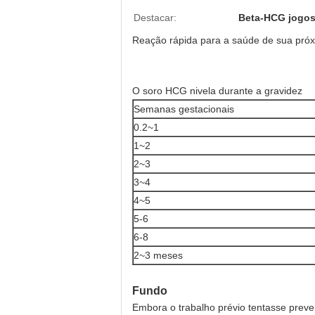
Destacar:
Beta-HCG jogos
Reação rápida para a saúde de sua pró
O soro HCG nivela durante a gravidez
Semanas gestacionais
0.2~1
1~2
2~3
3~4
4~5
5-6
6-8
2~3 meses
Fundo
Embora o trabalho prévio tentasse preve