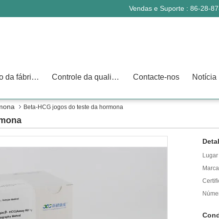
Vendas e Suporte :
86-28-8
Excursão da fábrica
Controle da qualidade
Contacte-nos
Notícia
rmona
Beta-HCG jogos do teste da hormona
rmona
Deta
Lugar
Marca
Certif
Númer
Cond