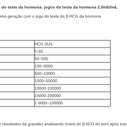
 do teste da hormona
,
jogos do teste da hormona 2.0mIU/mL
xima geração com o jogo do teste do β-HCG da hormona
HCG (IU/L
5-50
50~500
100~5000
500~10000
1000~50000
10000-100000
15000-200000
1 0000~100000
r resultados da gravidez analisando níveis do β-hCG do soro após tra