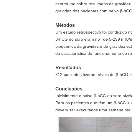
centrou-se sobre resultados da gravidez
gravidez dos pacientes com baixo β-hCG 
Métodos
Um estudo retrospectivo foi conduzido no
β-hCG do soro eram no de 5-299 mIU/ml 
bioquímica da gravidez e de gravidez ec
da característica de funcionamento do re
Resultados
312 pacientes tiveram níveis do β-hCG d
Conclusões
Inicialmente o baixo β-hCG do soro nive
Para os pacientes que têm um β-hCG > um
devem ser executados uma semana mais 