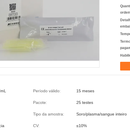
Quant
ordem
Detal
emba
Tempo
Termo
pagam
Habili
/mL
Período válido:
15 meses
Pacote:
25 testes
Tipo da amostra:
Soro/plasma/sangue inteiro
cia
CV:
≤10%