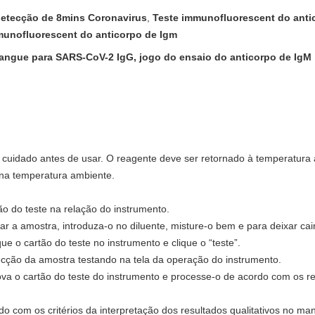
detecção de 8mins Coronavirus
,
Teste immunofluorescent do anti
munofluorescent do anticorpo de Igm
ngue para SARS-CoV-2 IgG, jogo do ensaio do anticorpo de IgM
 cuidado antes de usar. O reagente deve ser retornado à temperatura 
 na temperatura ambiente.
tão do teste na relação do instrumento.
ar a amostra, introduza-o no diluente, misture-o bem e para deixar cai
ue o cartão do teste no instrumento e clique o “teste”.
cção da amostra testando na tela da operação do instrumento.
ova o cartão do teste do instrumento e processe-o de acordo com os r
do com os critérios da interpretação dos resultados qualitativos no man