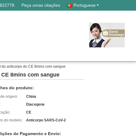
7822778
Peça umas citações
Portuguese
nt do anticorpo do CE 8mins com sangue
do CE 8mins com sangue
lhes do produto:
 de origem:
China
:
Diacegene
icação:
CE
o do modelo:
Anticorpo SARS-CoV-2
ições de Pagamento e Envio: