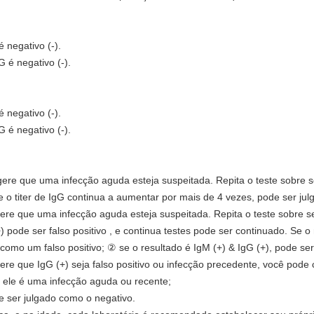
é negativo (-).
G é negativo (-).
é negativo (-).
G é negativo (-).
sugere que uma infecção aguda esteja suspeitada. Repita o teste sobr
, e o titer de IgG continua a aumentar por mais de 4 vezes, pode ser j
sugere que uma infecção aguda esteja suspeitada. Repita o teste sob
) pode ser falso positivo
, e continua testes pode ser continuado. Se o 
como um falso positivo; ② se o resultado é IgM (+) & IgG (+), pode s
gere que IgG (+) seja falso positivo ou infecção precedente, você pode c
, ele é uma infecção aguda ou recente;
de ser julgado como o negativo.