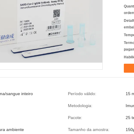
Quant
ordem
Detal
emba
Tempo
Termo
pagam
Habili
ma/sangue inteiro
Período válido:
15 
Metodologia:
Imun
Pacote:
25 t
ura ambiente
Tamanho da amostra:
150