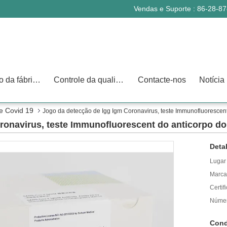
Vendas e Suporte :
86-28-8
Excursão da fábrica
Controle da qualidade
Contacte-nos
Notícia
de Covid 19
Jogo da detecção de Igg Igm Coronavirus, teste Immunofluoresce
ronavirus, teste Immunofluorescent do anticorpo 
Deta
Lugar
Marca
Certif
Númer
Cond