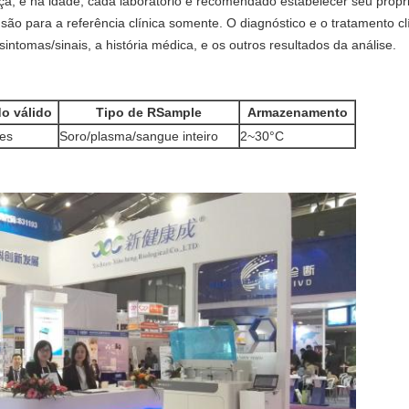
ça, e na idade, cada laboratório é recomendado estabelecer seu próprio
são para a referência clínica somente. O diagnóstico e o tratamento c
tomas/sinais, a história médica, e os outros resultados da análise.
do válido
Tipo de RSample
Armazenamento
es
Soro/plasma/sangue inteiro
2~30°C