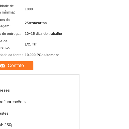
idade de
1000
 mínima:
hes da
25test/carton
lagem:
 de entrega:
10~15 dias do trabalho
s de
L/C, T/T
ento:
dade da fonte:
10.000 PCes/semana
Contato
meses
ofluorescência
estes
μl~250μl