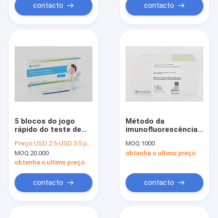
contacto
contacto
5 blocos do jogo
Método da
rápido do teste de
imunofluorescência
Covid 19
de POCT, teste
Preço:
USD 2.5-USD 3.5 per test
MOQ:
1000
rápido de COVID-19
MOQ:
20.000
obtenha o ultimo preço
Igg Igm
obtenha o ultimo preço
contacto
contacto