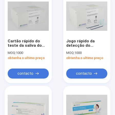
Cartão rápido do
Jogo rápido da
teste da saliva do
detecção do
antígeno de
antígeno do sangue
MOQ:
1000
MOQ:
1000
Neutrailzing 150-
inteiro, jogo do teste
obtenha o ultimo preço
obtenha o ultimo preço
250ul IVD para SARS-
da casa do antígeno
CoV-2
150-250ul
contacto
contacto
Casa
produtos
Quem Somos