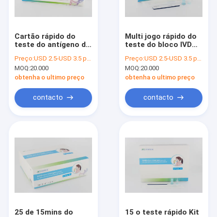
Fale Conosco
Cartão rápido do
Multi jogo rápido do
teste do antígeno da
teste do bloco IVD
Jogo rápido do teste de Covid 19
casa, jogo de auto-
Covid 19 18 meses
Preço:
USD 2.5-USD 3.5 per test
Preço:
USD 2.5-USD 3.5 per test
teste do fluxo lateral
de validez para o
MOQ:
20.000
MOQ:
20.000
de 25pcs IVD
sangue
Jogo rápido do teste do antígeno da saliva
obtenha o ultimo preço
obtenha o ultimo preço
Jogo rápido combinado do teste
contacto
contacto
Jogo do teste da inflamação
Jogos do teste da hormona
Jogo do teste de POCT
Analisador da imunofluorescência
Jogo cardíaco do teste do marcador
25 de 15mins do
15 o teste rápido Kit