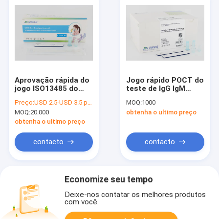
Aprovação rápida do
Jogo rápido POCT do
jogo ISO13485 do
teste de IgG IgM
teste de 5pcs Covid
Covid 19 do sangue
Preço:
USD 2.5-USD 3.5 per test
MOQ:
1000
19 orofaríngeos
inteiro do método de
MOQ:
20.000
obtenha o ultimo preço
Immunoflouscent
obtenha o ultimo preço
contacto
contacto
Economize seu tempo
Deixe-nos contatar os melhores produtos
com você.