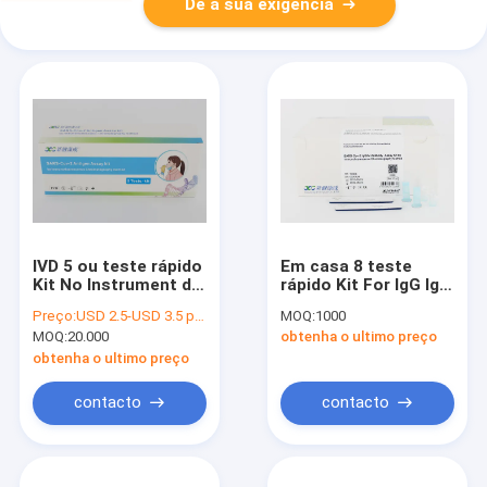
Dê a sua exigência
IVD 5 ou teste rápido
Em casa 8 teste
Kit No Instrument de
rápido Kit For IgG IgM
Covid 19 do ensaio
dos minutos POCT
Preço:
USD 2.5-USD 3.5 per test
MOQ:
1000
do antígeno 25pcs
Covid 19
MOQ:
20.000
obtenha o ultimo preço
obtenha o ultimo preço
contacto
contacto