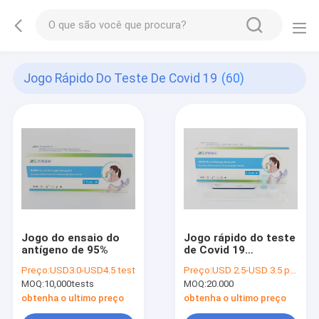
Jogo Rápido Do Teste De Covid 19
(60)
Jogo do ensaio do
Jogo rápido do teste
antígeno de 95%
de Covid 19
moleculars
Preço:
USD3.0-USD4.5 test
Preço:
USD 2.5-USD 3.5 per test
MOQ:
10,000tests
MOQ:
20.000
obtenha o ultimo preço
obtenha o ultimo preço