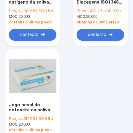
antígeno da saliva
Diacegene ISO13485
Analisador do Immunoassay de POCT
partes do teste
de Covid 19
Preço:
USD 2.5-USD 3.5 per test
Preço:
USD 2.5-USD 3.5 per test
rápido Kit No
diagnósticos dos
MOQ:
20.000
MOQ:
20.000
Instrument de Covid
minutos alistou
19
obtenha o ultimo preço
obtenha o ultimo preço
contacto
contacto
Jogo nasal do
cotonete da saliva
de Covid 19, cartão
Preço:
USD 2.5-USD 3.5 per test
rápido do teste de
MOQ:
20.000
25pcs 15mins
obtenha o ultimo preço