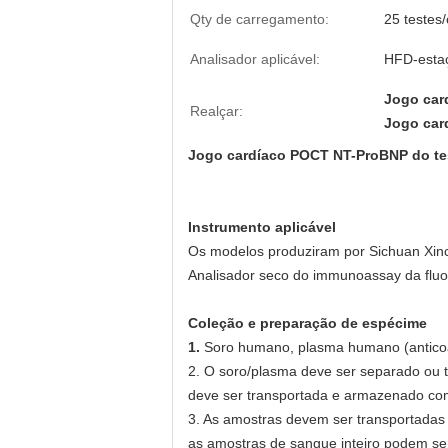
Qty de carregamento:
25 testes/
Analisador aplicável:
HFD-esta
Jogo car
Realçar:
Jogo car
Jogo cardíaco POCT NT-ProBNP do tes
Instrumento aplicável
Os modelos produziram por Sichuan Xinc
Analisador seco do immunoassay da flu
Coleção e preparação de espécime
1.
Soro humano, plasma humano (anticoa
2. O soro/plasma deve ser separado ou t
deve ser transportada e armazenado co
3. As amostras devem ser transportadas
as amostras de sangue inteiro podem se