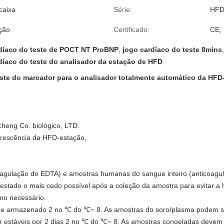
caixa
Série:
HF
ção
Certificado:
CE,
díaco do teste de POCT NT ProBNP
,
jogo cardíaco do teste 8mins
,
díaco do teste do analisador da estação de HFD
te do marcador para o analisador totalmente automático da HFD
heng Co. biológico, LTD:
orescência da HFD-estação,
gulação do EDTA) e amostras humanas do sangue inteiro (anticoagu
estado o mais cedo possível após a coleção da amostra para evitar a 
mo necessário.
 e armazenado 2 no ℃ do ℃~ 8. As amostras do soro/plasma podem se
r estáveis por 2 dias 2 no ℃ do ℃~ 8. As amostras congeladas devem