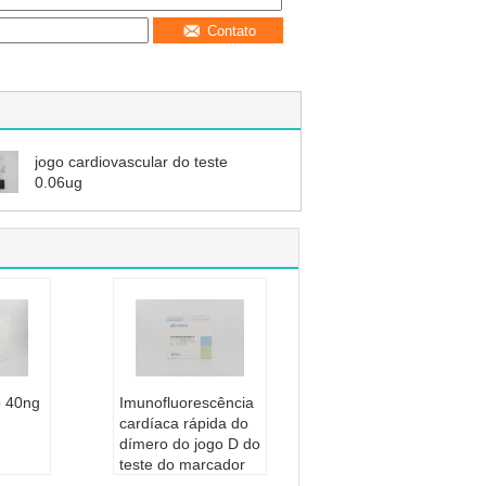
Contato
jogo cardiovascular do teste
0.06ug
o 40ng
Imunofluorescência
cardíaca rápida do
dímero do jogo D do
teste do marcador
dor da
de POCT uma