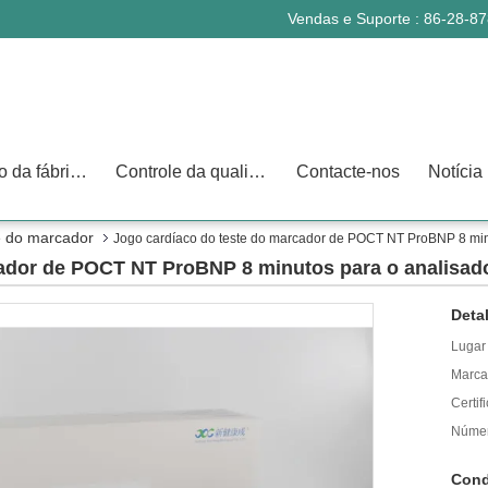
Vendas e Suporte :
86-28-8
Excursão da fábrica
Controle da qualidade
Contacte-nos
Notícia
e do marcador
Jogo cardíaco do teste do marcador de POCT NT ProBNP 8 min
cador de POCT NT ProBNP 8 minutos para o analisad
Deta
Lugar
Marca
Certif
Númer
Cond