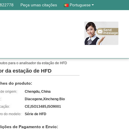
7822778
Peça umas citações
Portuguese
utos para o analisador da estação de HFD
or da estação de HFD
lhes do produto:
 de origem:
Chengdu, China
:
Diacegene,Xincheng Bio
icação:
CE,ISO13485,ISO9001
o do modelo:
Série de HFD
ições de Pagamento e Envio: