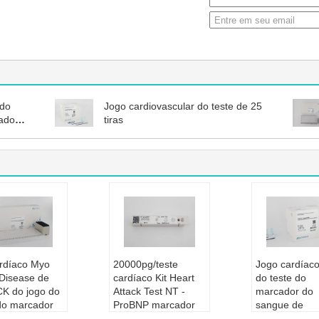
 do
Jogo cardiovascular do teste de 25
tado
tiras
rdíaco Myo
20000pg/teste
Jogo cardíac
 Disease de
cardíaco Kit Heart
do teste do
CK do jogo do
Attack Test NT -
marcador do
 do marcador
ProBNP marcador
sangue de
munoassay de
do ML CTnI
POCT/analisa