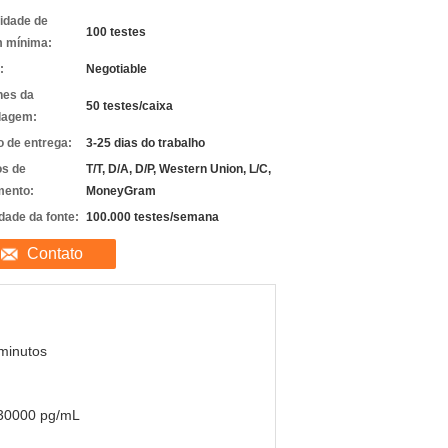
idade de
100 testes
 mínima:
:
Negotiable
hes da
50 testes/caixa
lagem:
 de entrega:
3-25 dias do trabalho
s de
T/T, D/A, D/P, Western Union, L/C,
ento:
MoneyGram
dade da fonte:
100.000 testes/semana
Contato
minutos
30000 pg/mL