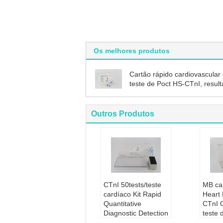
Os melhores produtos
Cartão rápido cardiovascular
teste de Poct HS-CTnI, resul
de 4 mintues
Outros Produtos
CTnI 50tests/teste
MB ca
cardíaco Kit Rapid
Heart
Quantitative
CTnI 
Diagnostic Detection
teste
marcador da caixa
do Im