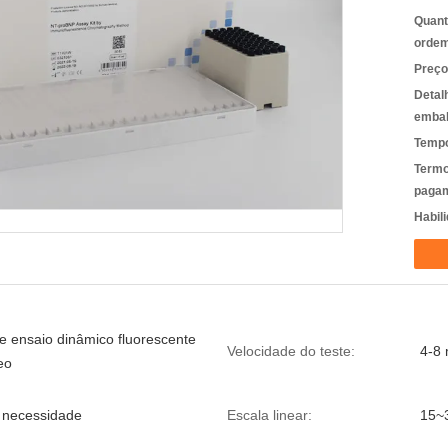
Quant
ordem
Preço
Detal
emba
Tempo
Termo
pagam
Habili
e ensaio dinâmico fluorescente
Velocidade do teste:
4-8 
eo
necessidade
Escala linear:
15~