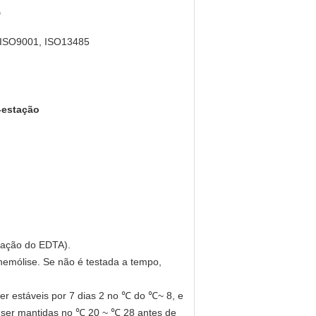
D
 ISO9001, ISO13485
-estação
lação do EDTA).
hemólise. Se não é testada a tempo,
r estáveis por 7 dias 2 no ℃ do ℃~ 8, e
 ser mantidas no ℃ 20 ~ ℃ 28 antes de